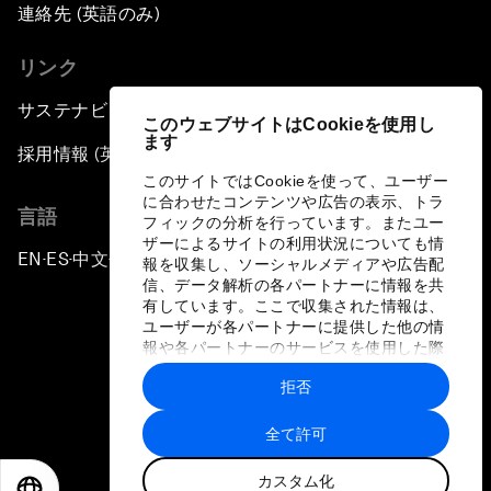
連絡先 (英語のみ)
リンク
サステナビリティへの取り組み
このウェブサイトはCookieを使用し
ます
採用情報 (英語のみ)
このサイトではCookieを使って、ユーザー
に合わせたコンテンツや広告の表示、トラ
言語
フィックの分析を行っています。またユー
ザーによるサイトの利用状況についても情
EN
ES
中文
日本語
▪
▪
▪
報を収集し、ソーシャルメディアや広告配
信、データ解析の各パートナーに情報を共
有しています。ここで収集された情報は、
ユーザーが各パートナーに提供した他の情
報や各パートナーのサービスを使用した際
に収集された情報と組み合わされ、各パー
拒否
トナーによって使用されることがありま
プライバシーポリシーと利用規約
す。
全て許可
サイトマップ
カスタム化
©
2026
世界経済フォーラム
EN
ES
中文
日本語