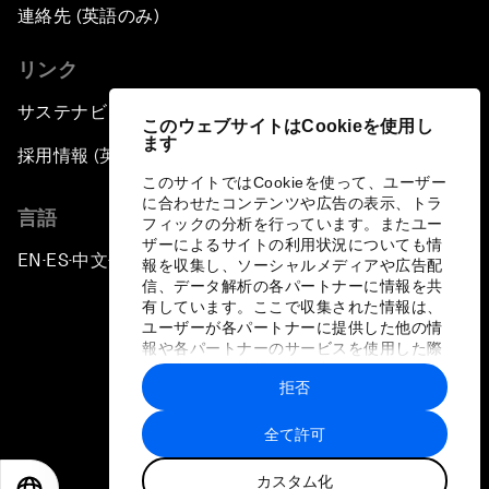
連絡先 (英語のみ)
リンク
サステナビリティへの取り組み
このウェブサイトはCookieを使用し
ます
採用情報 (英語のみ)
このサイトではCookieを使って、ユーザー
に合わせたコンテンツや広告の表示、トラ
言語
フィックの分析を行っています。またユー
ザーによるサイトの利用状況についても情
EN
ES
中文
日本語
▪
▪
▪
報を収集し、ソーシャルメディアや広告配
信、データ解析の各パートナーに情報を共
有しています。ここで収集された情報は、
ユーザーが各パートナーに提供した他の情
報や各パートナーのサービスを使用した際
に収集された情報と組み合わされ、各パー
拒否
トナーによって使用されることがありま
プライバシーポリシーと利用規約
す。
全て許可
サイトマップ
カスタム化
©
2026
世界経済フォーラム