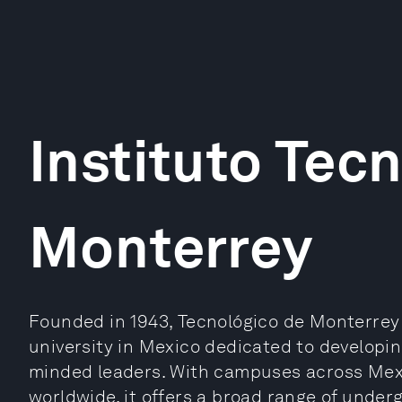
Instituto Tec
Monterrey
Founded in 1943, Tecnológico de Monterrey i
university in Mexico dedicated to developing
minded leaders. With campuses across Mexi
worldwide, it offers a broad range of under