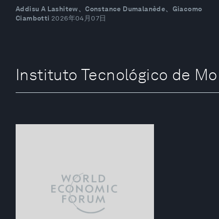
Addisu A Lashitew、Constance Dumalanède、Giacomo
Ciambotti
2026年04月07日
Instituto Tecnológico d