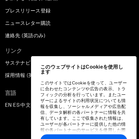
プレスリリース登録
ニュースレター購読
連絡先 (英語のみ)
リンク
サステナビリティへの取り組み
このウェブサイトはCookieを使用し
ます
採用情報 (英語のみ)
このサイトではCookieを使って、ユーザー
に合わせたコンテンツや広告の表示、トラ
言語
フィックの分析を行っています。またユー
ザーによるサイトの利用状況についても情
EN
ES
中文
日本語
▪
▪
▪
報を収集し、ソーシャルメディアや広告配
信、データ解析の各パートナーに情報を共
有しています。ここで収集された情報は、
ユーザーが各パートナーに提供した他の情
報や各パートナーのサービスを使用した際
に収集された情報と組み合わされ、各パー