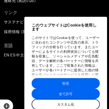
連絡先 (英語のみ)
リンク
サステナビリティへの取り組み
このウェブサイトはCookieを使用し
ます
採用情報 (英語のみ)
このサイトではCookieを使って、ユーザー
に合わせたコンテンツや広告の表示、トラ
言語
フィックの分析を行っています。またユー
ザーによるサイトの利用状況についても情
EN
ES
中文
日本語
▪
▪
▪
報を収集し、ソーシャルメディアや広告配
信、データ解析の各パートナーに情報を共
有しています。ここで収集された情報は、
ユーザーが各パートナーに提供した他の情
報や各パートナーのサービスを使用した際
に収集された情報と組み合わされ、各パー
拒否
トナーによって使用されることがありま
プライバシーポリシーと利用規約
す。
全て許可
サイトマップ
カスタム化
©
2026
世界経済フォーラム
EN
ES
中文
日本語