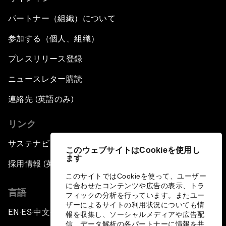
パートナー（組織）について
参加する（個人、組織）
プレスリリース登録
ニュースレター購読
連絡先 (英語のみ)
リンク
サステナビリティへの取り組み
このウェブサイトはCookieを使用し
ます
採用情報 (英語のみ)
このサイトではCookieを使って、ユーザー
に合わせたコンテンツや広告の表示、トラ
言語
フィックの分析を行っています。またユー
ザーによるサイトの利用状況についても情
EN
ES
中文
日本語
▪
▪
▪
報を収集し、ソーシャルメディアや広告配
信、データ解析の各パートナーに情報を共