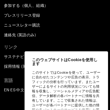
参加する（個人、組織）
プレスリリース登録
ニュースレター購読
連絡先 (英語のみ)
リンク
サステナビリティへの取り組み
このウェブサイトはCookieを使用し
ます
採用情報 (英語のみ)
このサイトではCookieを使って、ユーザー
に合わせたコンテンツや広告の表示、トラ
言語
フィックの分析を行っています。またユー
ザーによるサイトの利用状況についても情
EN
ES
中文
日本語
▪
▪
▪
報を収集し、ソーシャルメディアや広告配
信、データ解析の各パートナーに情報を共
有しています。ここで収集された情報は、
ユーザーが各パートナーに提供した他の情
報や各パートナーのサービスを使用した際