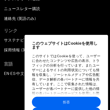
ニュースレター購読
連絡先 (英語のみ)
リンク
サステナビリティへの取り組み
このウェブサイトはCookieを使用し
ます
採用情報 (英語のみ)
このサイトではCookieを使って、ユーザー
に合わせたコンテンツや広告の表示、トラ
言語
フィックの分析を行っています。またユー
ザーによるサイトの利用状況についても情
EN
ES
中文
日本語
▪
▪
▪
報を収集し、ソーシャルメディアや広告配
信、データ解析の各パートナーに情報を共
有しています。ここで収集された情報は、
ユーザーが各パートナーに提供した他の情
報や各パートナーのサービスを使用した際
に収集された情報と組み合わされ、各パー
拒否
トナーによって使用されることがありま
プライバシーポリシーと利用規約
す。