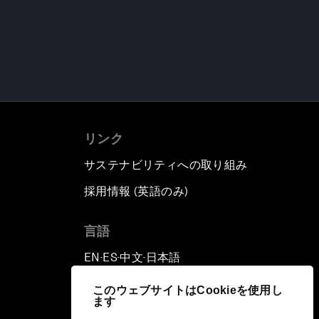
リンク
サステナビリティへの取り組み
採用情報 (英語のみ)
て
言語
EN
ES
中文
日本語
▪
▪
▪
このウェブサイトはCookieを使用し
ます