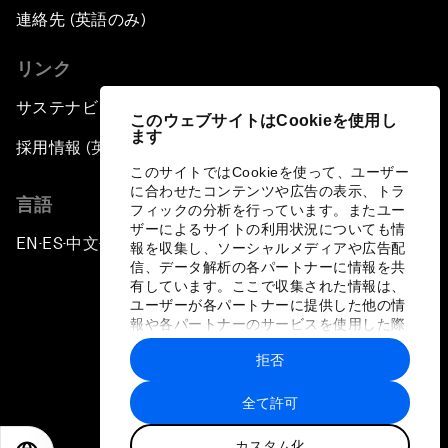
連絡先 (英語のみ)
リンク
サステナビリティへの取り組み
このウェブサイトはCookieを使用し
ます
採用情報 (英語のみ)
このサイトではCookieを使って、ユーザー
に合わせたコンテンツや広告の表示、トラ
言語
フィックの分析を行っています。またユー
ザーによるサイトの利用状況についても情
EN
ES
中文
日本語
▪
▪
▪
報を収集し、ソーシャルメディアや広告配
信、データ解析の各パートナーに情報を共
有しています。ここで収集された情報は、
ユーザーが各パートナーに提供した他の情
報や各パートナーのサービスを使用した際
に収集された情報と組み合わされ、各パー
拒否
トナーによって使用されることがありま
プライバシーポリシーと利用規約
す。
全て許可
サイトマップ
カスタム化