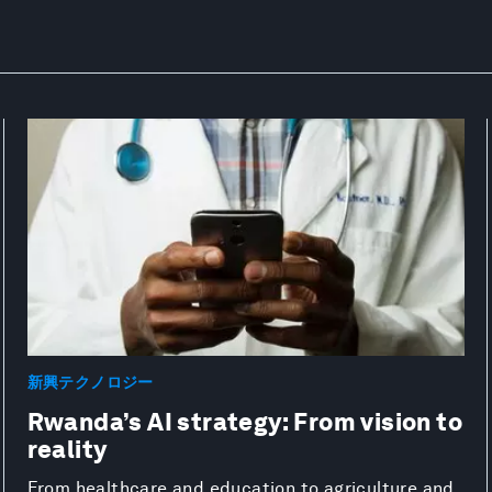
新興テクノロジー
Rwanda’s AI strategy: From vision to
reality
From healthcare and education to agriculture and