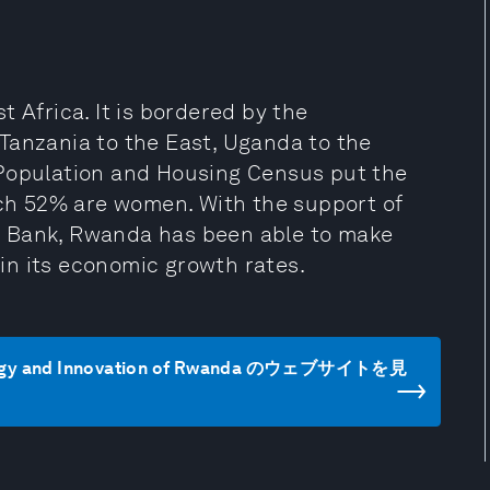
 Africa. It is bordered by the
Tanzania to the East, Uganda to the
 Population and Housing Census put the
ich 52% are women. With the support of
d Bank, Rwanda has been able to make
in its economic growth rates.
nology and Innovation of Rwanda のウェブサイトを見