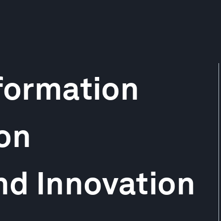
nformation
on
nd Innovation