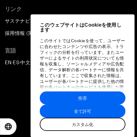
リンク
サステナビリティへの取り組み
このウェブサイトはCookieを使用し
ます
採用情報 (英語のみ)
このサイトではCookieを使って、ユーザー
に合わせたコンテンツや広告の表示、トラ
言語
フィックの分析を行っています。またユー
ザーによるサイトの利用状況についても情
EN
ES
中文
日本語
▪
▪
▪
報を収集し、ソーシャルメディアや広告配
信、データ解析の各パートナーに情報を共
有しています。ここで収集された情報は、
ユーザーが各パートナーに提供した他の情
報や各パートナーのサービスを使用した際
に収集された情報と組み合わされ、各パー
拒否
トナーによって使用されることがありま
プライバシーポリシーと利用規約
す。
全て許可
サイトマップ
カスタム化
©
2026
世界経済フォーラム
EN
ES
中文
日本語