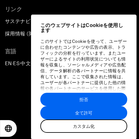
リンク
サステナビリティへの取り組み
このウェブサイトはCookieを使用し
ます
採用情報 (英語のみ)
このサイトではCookieを使って、ユーザー
に合わせたコンテンツや広告の表示、トラ
言語
フィックの分析を行っています。またユー
ザーによるサイトの利用状況についても情
EN
ES
中文
日本語
▪
▪
▪
報を収集し、ソーシャルメディアや広告配
信、データ解析の各パートナーに情報を共
有しています。ここで収集された情報は、
ユーザーが各パートナーに提供した他の情
報や各パートナーのサービスを使用した際
に収集された情報と組み合わされ、各パー
拒否
トナーによって使用されることがありま
プライバシーポリシーと利用規約
す。
全て許可
サイトマップ
カスタム化
©
2026
世界経済フォーラム
EN
ES
中文
日本語