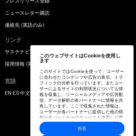
プレスリリース登録
ニュースレター購読
連絡先 (英語のみ)
リンク
サステナビリティへの取り組み
このウェブサイトはCookieを使用し
ます
採用情報 (英語のみ)
このサイトではCookieを使って、ユーザー
に合わせたコンテンツや広告の表示、トラ
言語
フィックの分析を行っています。またユー
ザーによるサイトの利用状況についても情
EN
ES
中文
日本語
▪
▪
▪
報を収集し、ソーシャルメディアや広告配
信、データ解析の各パートナーに情報を共
有しています。ここで収集された情報は、
ユーザーが各パートナーに提供した他の情
報や各パートナーのサービスを使用した際
に収集された情報と組み合わされ、各パー
拒否
トナーによって使用されることがありま
プライバシーポリシーと利用規約
す。