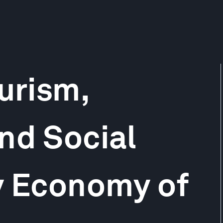
urism,
nd Social
y Economy of