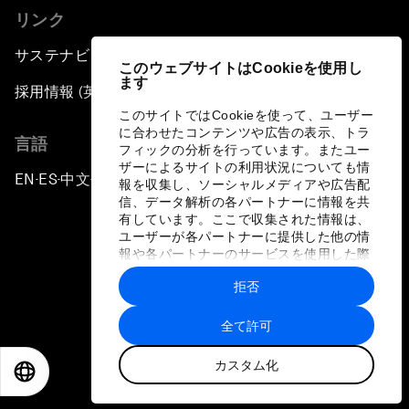
リンク
サステナビリティへの取り組み
このウェブサイトはCookieを使用し
ます
採用情報 (英語のみ)
このサイトではCookieを使って、ユーザー
に合わせたコンテンツや広告の表示、トラ
言語
フィックの分析を行っています。またユー
ザーによるサイトの利用状況についても情
EN
ES
中文
日本語
▪
▪
▪
報を収集し、ソーシャルメディアや広告配
信、データ解析の各パートナーに情報を共
有しています。ここで収集された情報は、
ユーザーが各パートナーに提供した他の情
報や各パートナーのサービスを使用した際
に収集された情報と組み合わされ、各パー
拒否
トナーによって使用されることがありま
プライバシーポリシーと利用規約
す。
全て許可
サイトマップ
カスタム化
©
2026
世界経済フォーラム
EN
ES
中文
日本語