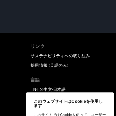
リンク
サステナビリティへの取り組み
採用情報 (英語のみ)
て
言語
EN
ES
中文
日本語
▪
▪
▪
このウェブサイトはCookieを使用し
ます
このサイトではCookieを使って、ユーザー