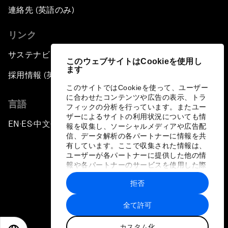
連絡先 (英語のみ)
リンク
サステナビリティへの取り組み
このウェブサイトはCookieを使用し
ます
採用情報 (英語のみ)
このサイトではCookieを使って、ユーザー
に合わせたコンテンツや広告の表示、トラ
言語
フィックの分析を行っています。またユー
ザーによるサイトの利用状況についても情
EN
ES
中文
日本語
▪
▪
▪
報を収集し、ソーシャルメディアや広告配
信、データ解析の各パートナーに情報を共
有しています。ここで収集された情報は、
ユーザーが各パートナーに提供した他の情
報や各パートナーのサービスを使用した際
に収集された情報と組み合わされ、各パー
拒否
トナーによって使用されることがありま
プライバシーポリシーと利用規約
す。
全て許可
サイトマップ
カスタム化