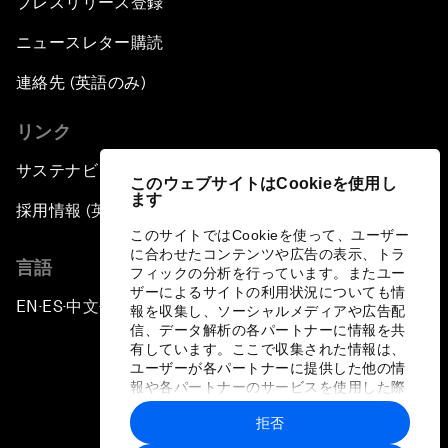
プレスリリース登録
ニュースレター購読
連絡先 (英語のみ)
リンク
サステナビリティへの取り組み
このウェブサイトはCookieを使用し
ます
採用情報 (英語のみ)
このサイトではCookieを使って、ユーザー
に合わせたコンテンツや広告の表示、トラ
言語
フィックの分析を行っています。またユー
ザーによるサイトの利用状況についても情
EN
ES
中文
日本語
▪
▪
▪
報を収集し、ソーシャルメディアや広告配
信、データ解析の各パートナーに情報を共
有しています。ここで収集された情報は、
ユーザーが各パートナーに提供した他の情
報や各パートナーのサービスを使用した際
に収集された情報と組み合わされ、各パー
拒否
トナーによって使用されることがありま
プライバシーポリシーと利用規約
す。