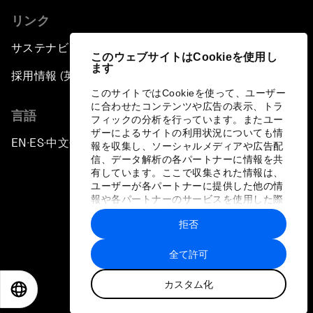
リンク
サステナビリティへの取り組み
このウェブサイトはCookieを使用し
ます
採用情報 (英語のみ)
このサイトではCookieを使って、ユーザー
に合わせたコンテンツや広告の表示、トラ
言語
フィックの分析を行っています。またユー
ザーによるサイトの利用状況についても情
EN
ES
中文
日本語
▪
▪
▪
報を収集し、ソーシャルメディアや広告配
信、データ解析の各パートナーに情報を共
有しています。ここで収集された情報は、
ユーザーが各パートナーに提供した他の情
報や各パートナーのサービスを使用した際
に収集された情報と組み合わされ、各パー
拒否
トナーによって使用されることがありま
プライバシーポリシーと利用規約
す。
全て許可
サイトマップ
カスタム化
©
2026
世界経済フォーラム
EN
ES
中文
日本語