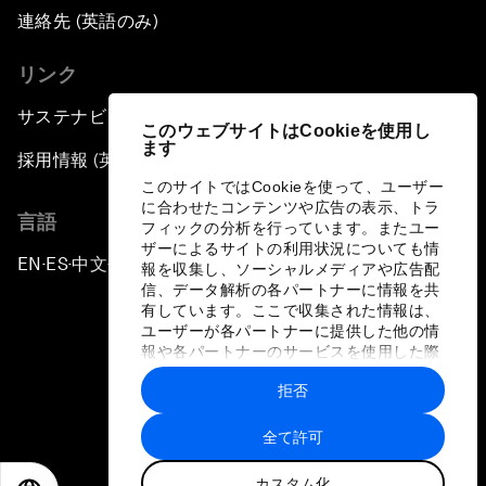
連絡先 (英語のみ)
リンク
サステナビリティへの取り組み
このウェブサイトはCookieを使用し
ます
採用情報 (英語のみ)
このサイトではCookieを使って、ユーザー
に合わせたコンテンツや広告の表示、トラ
言語
フィックの分析を行っています。またユー
ザーによるサイトの利用状況についても情
EN
ES
中文
日本語
▪
▪
▪
報を収集し、ソーシャルメディアや広告配
信、データ解析の各パートナーに情報を共
有しています。ここで収集された情報は、
ユーザーが各パートナーに提供した他の情
報や各パートナーのサービスを使用した際
に収集された情報と組み合わされ、各パー
拒否
トナーによって使用されることがありま
プライバシーポリシーと利用規約
す。
全て許可
サイトマップ
カスタム化