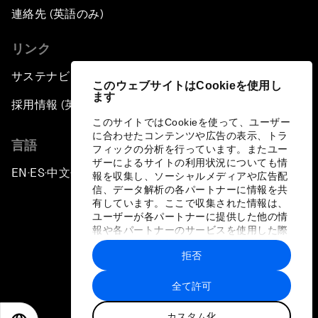
連絡先 (英語のみ)
リンク
サステナビリティへの取り組み
このウェブサイトはCookieを使用し
ます
採用情報 (英語のみ)
このサイトではCookieを使って、ユーザー
に合わせたコンテンツや広告の表示、トラ
言語
フィックの分析を行っています。またユー
ザーによるサイトの利用状況についても情
EN
ES
中文
日本語
▪
▪
▪
報を収集し、ソーシャルメディアや広告配
信、データ解析の各パートナーに情報を共
有しています。ここで収集された情報は、
ユーザーが各パートナーに提供した他の情
報や各パートナーのサービスを使用した際
に収集された情報と組み合わされ、各パー
拒否
トナーによって使用されることがありま
プライバシーポリシーと利用規約
す。
全て許可
サイトマップ
カスタム化