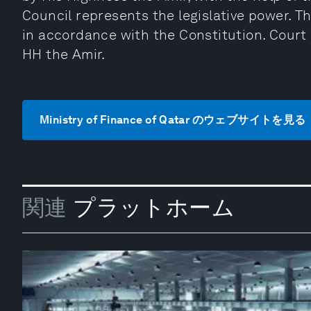
Council represents the legislative power. Th
in accordance with the Constitution. Court
HH the Amir.
Ministry of Finance of Qatar のウェブサイトを見る
関連
プラットホーム