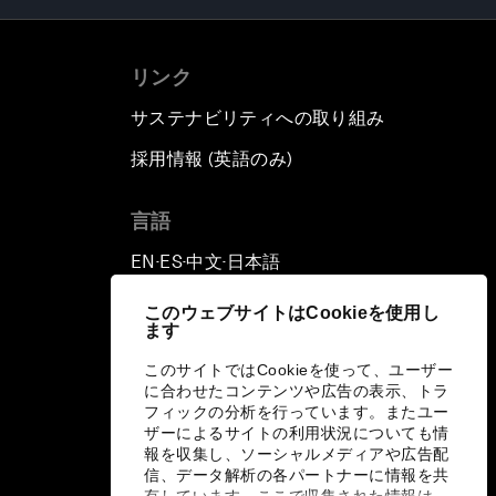
リンク
サステナビリティへの取り組み
採用情報 (英語のみ)
て
言語
EN
ES
中文
日本語
▪
▪
▪
このウェブサイトはCookieを使用し
ます
このサイトではCookieを使って、ユーザー
に合わせたコンテンツや広告の表示、トラ
フィックの分析を行っています。またユー
ザーによるサイトの利用状況についても情
報を収集し、ソーシャルメディアや広告配
信、データ解析の各パートナーに情報を共