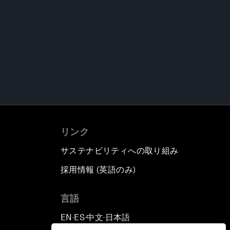
リンク
サステナビリティへの取り組み
採用情報 (英語のみ)
て
言語
EN
ES
中文
日本語
▪
▪
▪