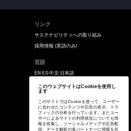
リンク
サステナビリティへの取り組み
採用情報 (英語のみ)
て
言語
EN
ES
中文
日本語
▪
▪
▪
このウェブサイトはCookieを使用し
ます
このサイトではCookieを使って、ユーザー
に合わせたコンテンツや広告の表示、トラ
フィックの分析を行っています。またユー
ザーによるサイトの利用状況についても情
報を収集し、ソーシャルメディアや広告配
信、データ解析の各パートナーに情報を共