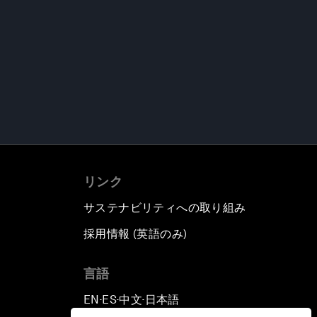
リンク
サステナビリティへの取り組み
採用情報 (英語のみ)
て
言語
EN
ES
中文
日本語
▪
▪
▪