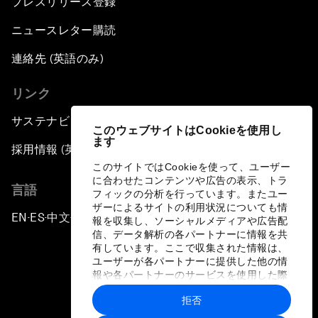
プレスリリース登録
ニュースレター購読
連絡先 (英語のみ)
リンク
サステナビリティへの取り組み
このウェブサイトはCookieを使用し
ます
採用情報 (英語のみ)
このサイトではCookieを使って、ユーザー
に合わせたコンテンツや広告の表示、トラ
言語
フィックの分析を行っています。またユー
ザーによるサイトの利用状況についても情
EN
ES
中文
日本語
▪
▪
▪
報を収集し、ソーシャルメディアや広告配
信、データ解析の各パートナーに情報を共
有しています。ここで収集された情報は、
ユーザーが各パートナーに提供した他の情
報や各パートナーのサービスを使用した際
に収集された情報と組み合わされ、各パー
拒否
トナーによって使用されることがありま
プライバシーポリシーと利用規約
す。