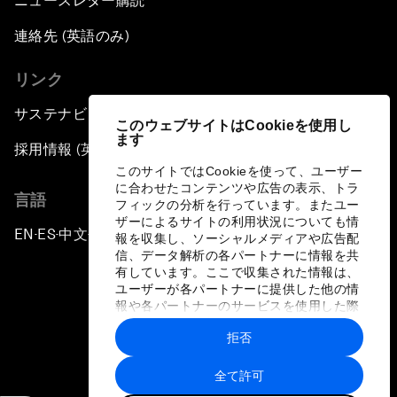
ニュースレター購読
連絡先 (英語のみ)
リンク
サステナビリティへの取り組み
このウェブサイトはCookieを使用し
ます
採用情報 (英語のみ)
このサイトではCookieを使って、ユーザー
に合わせたコンテンツや広告の表示、トラ
言語
フィックの分析を行っています。またユー
ザーによるサイトの利用状況についても情
EN
ES
中文
日本語
▪
▪
▪
報を収集し、ソーシャルメディアや広告配
信、データ解析の各パートナーに情報を共
有しています。ここで収集された情報は、
ユーザーが各パートナーに提供した他の情
報や各パートナーのサービスを使用した際
に収集された情報と組み合わされ、各パー
拒否
トナーによって使用されることがありま
プライバシーポリシーと利用規約
す。
全て許可
サイトマップ