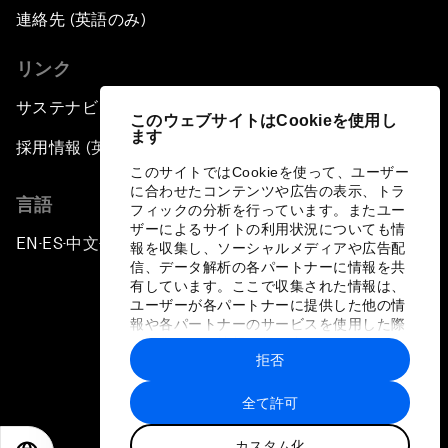
連絡先 (英語のみ)
リンク
サステナビリティへの取り組み
このウェブサイトはCookieを使用し
ます
採用情報 (英語のみ)
このサイトではCookieを使って、ユーザー
に合わせたコンテンツや広告の表示、トラ
言語
フィックの分析を行っています。またユー
ザーによるサイトの利用状況についても情
EN
ES
中文
日本語
▪
▪
▪
報を収集し、ソーシャルメディアや広告配
信、データ解析の各パートナーに情報を共
有しています。ここで収集された情報は、
ユーザーが各パートナーに提供した他の情
報や各パートナーのサービスを使用した際
に収集された情報と組み合わされ、各パー
拒否
トナーによって使用されることがありま
プライバシーポリシーと利用規約
す。
全て許可
サイトマップ
カスタム化