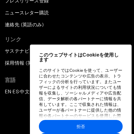
プレスリリース登録
ニュースレター購読
連絡先 (英語のみ)
リンク
サステナビリティへの取り組み
このウェブサイトはCookieを使用し
ます
採用情報 (英語のみ)
このサイトではCookieを使って、ユーザー
に合わせたコンテンツや広告の表示、トラ
言語
フィックの分析を行っています。またユー
ザーによるサイトの利用状況についても情
EN
ES
中文
日本語
▪
▪
▪
報を収集し、ソーシャルメディアや広告配
信、データ解析の各パートナーに情報を共
有しています。ここで収集された情報は、
ユーザーが各パートナーに提供した他の情
報や各パートナーのサービスを使用した際
に収集された情報と組み合わされ、各パー
拒否
トナーによって使用されることがありま
プライバシーポリシーと利用規約
す。