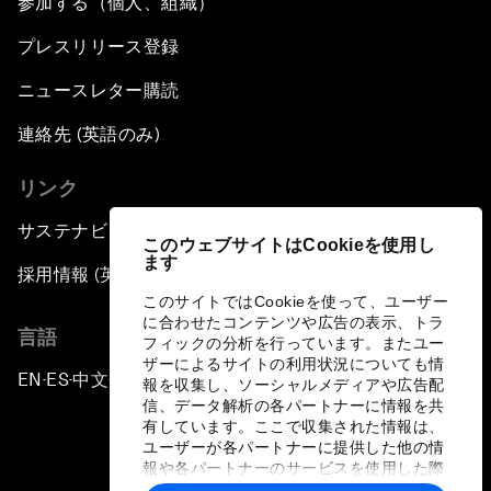
参加する（個人、組織）
プレスリリース登録
ニュースレター購読
連絡先 (英語のみ)
リンク
サステナビリティへの取り組み
このウェブサイトはCookieを使用し
ます
採用情報 (英語のみ)
このサイトではCookieを使って、ユーザー
に合わせたコンテンツや広告の表示、トラ
言語
フィックの分析を行っています。またユー
ザーによるサイトの利用状況についても情
EN
ES
中文
日本語
▪
▪
▪
報を収集し、ソーシャルメディアや広告配
信、データ解析の各パートナーに情報を共
有しています。ここで収集された情報は、
ユーザーが各パートナーに提供した他の情
報や各パートナーのサービスを使用した際
に収集された情報と組み合わされ、各パー