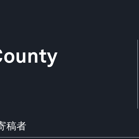
County
らの寄稿者