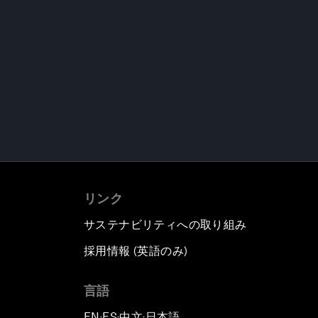
リンク
サステナビリティへの取り組み
採用情報 (英語のみ)
て
言語
EN
ES
中文
日本語
▪
▪
▪