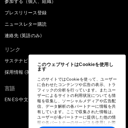
参加する（個人、組織）
プレスリリース登録
ニュースレター購読
連絡先 (英語のみ)
リンク
サステナビリティへの取り組み
このウェブサイトはCookieを使用し
ます
採用情報 (英語のみ)
このサイトではCookieを使って、ユーザー
に合わせたコンテンツや広告の表示、トラ
言語
フィックの分析を行っています。またユー
ザーによるサイトの利用状況についても情
EN
ES
中文
日本語
▪
▪
▪
報を収集し、ソーシャルメディアや広告配
信、データ解析の各パートナーに情報を共
有しています。ここで収集された情報は、
ユーザーが各パートナーに提供した他の情
報や各パートナーのサービスを使用した際