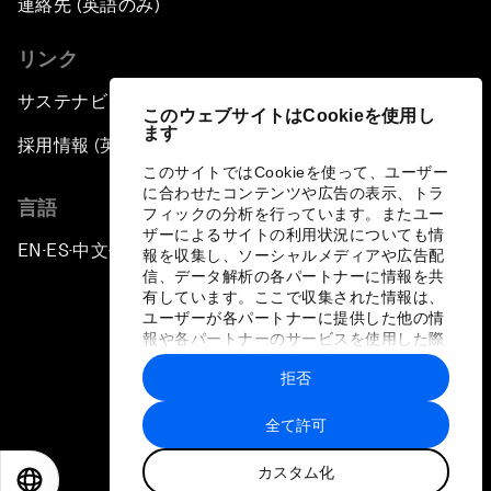
連絡先 (英語のみ)
リンク
サステナビリティへの取り組み
このウェブサイトはCookieを使用し
ます
採用情報 (英語のみ)
このサイトではCookieを使って、ユーザー
に合わせたコンテンツや広告の表示、トラ
言語
フィックの分析を行っています。またユー
ザーによるサイトの利用状況についても情
EN
ES
中文
日本語
▪
▪
▪
報を収集し、ソーシャルメディアや広告配
信、データ解析の各パートナーに情報を共
有しています。ここで収集された情報は、
ユーザーが各パートナーに提供した他の情
報や各パートナーのサービスを使用した際
に収集された情報と組み合わされ、各パー
拒否
トナーによって使用されることがありま
プライバシーポリシーと利用規約
す。
全て許可
サイトマップ
カスタム化
©
2026
世界経済フォーラム
EN
ES
中文
日本語