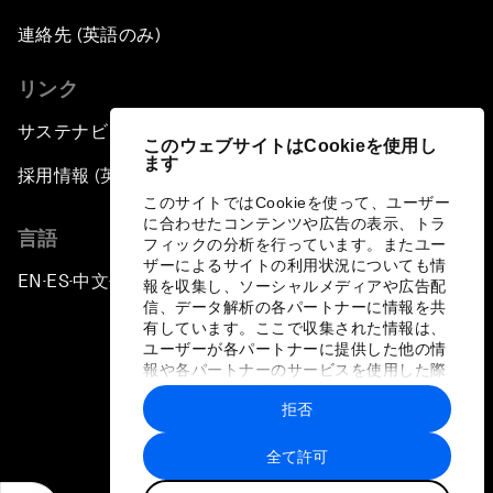
連絡先 (英語のみ)
リンク
サステナビリティへの取り組み
このウェブサイトはCookieを使用し
ます
採用情報 (英語のみ)
このサイトではCookieを使って、ユーザー
に合わせたコンテンツや広告の表示、トラ
言語
フィックの分析を行っています。またユー
ザーによるサイトの利用状況についても情
EN
ES
中文
日本語
▪
▪
▪
報を収集し、ソーシャルメディアや広告配
信、データ解析の各パートナーに情報を共
有しています。ここで収集された情報は、
ユーザーが各パートナーに提供した他の情
報や各パートナーのサービスを使用した際
に収集された情報と組み合わされ、各パー
拒否
トナーによって使用されることがありま
プライバシーポリシーと利用規約
す。
全て許可
サイトマップ