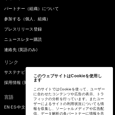
パートナー（組織）について
参加する（個人、組織）
プレスリリース登録
ニュースレター購読
連絡先 (英語のみ)
リンク
サステナビリティへの取り組み
このウェブサイトはCookieを使用し
ます
採用情報 (英語のみ)
このサイトではCookieを使って、ユーザー
に合わせたコンテンツや広告の表示、トラ
言語
フィックの分析を行っています。またユー
ザーによるサイトの利用状況についても情
EN
ES
中文
日本語
▪
▪
▪
報を収集し、ソーシャルメディアや広告配
信、データ解析の各パートナーに情報を共