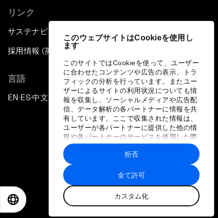
リンク
サステナビリティへの取り組み
このウェブサイトはCookieを使用し
ます
採用情報 (英語のみ)
このサイトではCookieを使って、ユーザー
に合わせたコンテンツや広告の表示、トラ
言語
フィックの分析を行っています。またユー
ザーによるサイトの利用状況についても情
EN
ES
中文
日本語
▪
▪
▪
報を収集し、ソーシャルメディアや広告配
信、データ解析の各パートナーに情報を共
有しています。ここで収集された情報は、
ユーザーが各パートナーに提供した他の情
報や各パートナーのサービスを使用した際
に収集された情報と組み合わされ、各パー
拒否
トナーによって使用されることがありま
プライバシーポリシーと利用規約
す。
全て許可
サイトマップ
カスタム化
©
2026
世界経済フォーラム
EN
ES
中文
日本語