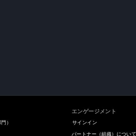
エンゲージメント
部門）
サインイン
パートナー（組織）につい