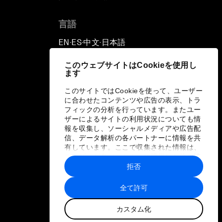
言語
EN
ES
中文
日本語
▪
▪
▪
このウェブサイトはCookieを使用し
ます
このサイトではCookieを使って、ユーザー
に合わせたコンテンツや広告の表示、トラ
フィックの分析を行っています。またユー
ザーによるサイトの利用状況についても情
報を収集し、ソーシャルメディアや広告配
信、データ解析の各パートナーに情報を共
有しています。ここで収集された情報は、
ユーザーが各パートナーに提供した他の情
報や各パートナーのサービスを使用した際
拒否
に収集された情報と組み合わされ、各パー
トナーによって使用されることがありま
全て許可
す。
カスタム化