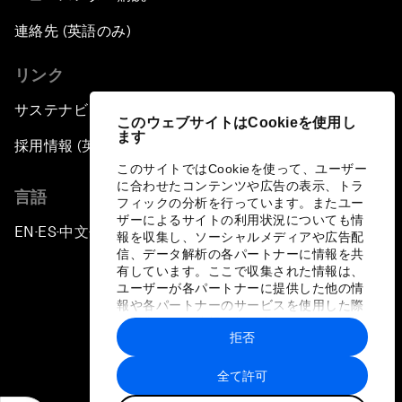
連絡先 (英語のみ)
リンク
サステナビリティへの取り組み
このウェブサイトはCookieを使用し
ます
採用情報 (英語のみ)
このサイトではCookieを使って、ユーザー
に合わせたコンテンツや広告の表示、トラ
言語
フィックの分析を行っています。またユー
ザーによるサイトの利用状況についても情
EN
ES
中文
日本語
▪
▪
▪
報を収集し、ソーシャルメディアや広告配
信、データ解析の各パートナーに情報を共
有しています。ここで収集された情報は、
ユーザーが各パートナーに提供した他の情
報や各パートナーのサービスを使用した際
に収集された情報と組み合わされ、各パー
拒否
トナーによって使用されることがありま
プライバシーポリシーと利用規約
す。
全て許可
サイトマップ