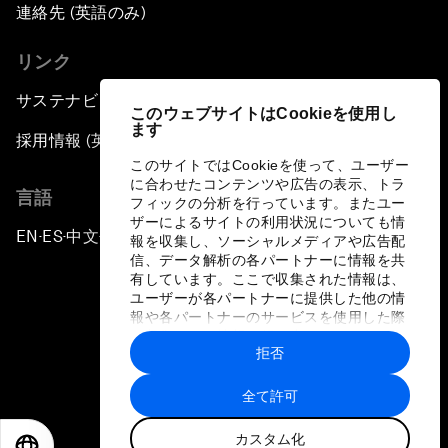
連絡先 (英語のみ)
リンク
サステナビリティへの取り組み
このウェブサイトはCookieを使用し
ます
採用情報 (英語のみ)
このサイトではCookieを使って、ユーザー
に合わせたコンテンツや広告の表示、トラ
言語
フィックの分析を行っています。またユー
ザーによるサイトの利用状況についても情
EN
ES
中文
日本語
▪
▪
▪
報を収集し、ソーシャルメディアや広告配
信、データ解析の各パートナーに情報を共
有しています。ここで収集された情報は、
ユーザーが各パートナーに提供した他の情
報や各パートナーのサービスを使用した際
に収集された情報と組み合わされ、各パー
拒否
トナーによって使用されることがありま
プライバシーポリシーと利用規約
す。
全て許可
サイトマップ
カスタム化
©
2026
世界経済フォーラム
EN
ES
中文
日本語