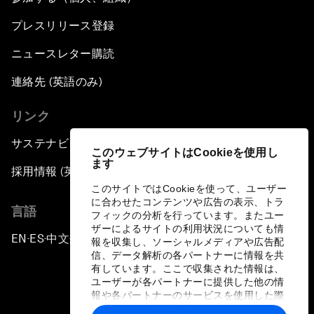
プレスリリース登録
ニュースレター購読
連絡先 (英語のみ)
リンク
サステナビリティへの取り組み
このウェブサイトはCookieを使用し
ます
採用情報 (英語のみ)
このサイトではCookieを使って、ユーザー
に合わせたコンテンツや広告の表示、トラ
言語
フィックの分析を行っています。またユー
ザーによるサイトの利用状況についても情
EN
ES
中文
日本語
▪
▪
▪
報を収集し、ソーシャルメディアや広告配
信、データ解析の各パートナーに情報を共
有しています。ここで収集された情報は、
ユーザーが各パートナーに提供した他の情
報や各パートナーのサービスを使用した際
に収集された情報と組み合わされ、各パー