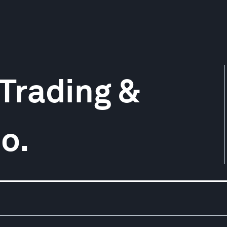
Trading &
o.