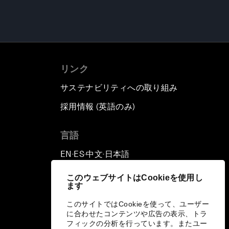
リンク
サステナビリティへの取り組み
採用情報 (英語のみ)
て
言語
EN
ES
中文
日本語
▪
▪
▪
このウェブサイトはCookieを使用し
ます
このサイトではCookieを使って、ユーザー
に合わせたコンテンツや広告の表示、トラ
フィックの分析を行っています。またユー