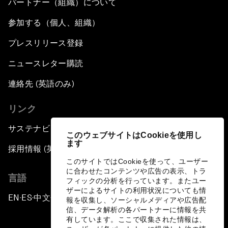
パートナー（組織）について
参加する（個人、組織）
プレスリリース登録
ニュースレター購読
連絡先 (英語のみ)
リンク
サステナビリティへの取り組み
このウェブサイトはCookieを使用し
ます
採用情報 (英語のみ)
このサイトではCookieを使って、ユーザー
に合わせたコンテンツや広告の表示、トラ
言語
フィックの分析を行っています。またユー
ザーによるサイトの利用状況についても情
EN
ES
中文
日本語
▪
▪
▪
報を収集し、ソーシャルメディアや広告配
信、データ解析の各パートナーに情報を共
有しています。ここで収集された情報は、