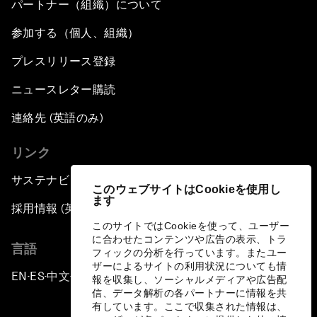
パートナー（組織）について
参加する（個人、組織）
プレスリリース登録
ニュースレター購読
連絡先 (英語のみ)
リンク
サステナビリティへの取り組み
このウェブサイトはCookieを使用し
ます
採用情報 (英語のみ)
このサイトではCookieを使って、ユーザー
に合わせたコンテンツや広告の表示、トラ
言語
フィックの分析を行っています。またユー
ザーによるサイトの利用状況についても情
EN
ES
中文
日本語
▪
▪
▪
報を収集し、ソーシャルメディアや広告配
信、データ解析の各パートナーに情報を共
有しています。ここで収集された情報は、