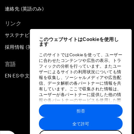
連絡先 (英語のみ)
リンク
サステナビリティへの取り組み
このウェブサイトはCookieを使用し
ます
採用情報 (英語のみ)
このサイトではCookieを使って、ユーザー
に合わせたコンテンツや広告の表示、トラ
言語
フィックの分析を行っています。またユー
ザーによるサイトの利用状況についても情
EN
ES
中文
日本語
▪
▪
▪
報を収集し、ソーシャルメディアや広告配
信、データ解析の各パートナーに情報を共
有しています。ここで収集された情報は、
ユーザーが各パートナーに提供した他の情
報や各パートナーのサービスを使用した際
に収集された情報と組み合わされ、各パー
拒否
トナーによって使用されることがありま
プライバシーポリシーと利用規約
す。
全て許可
サイトマップ