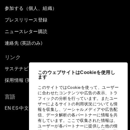
参加する（個人、組織）
プレスリリース登録
ニュースレター購読
連絡先 (英語のみ)
リンク
サステナビリティへの取り組み
このウェブサイトはCookieを使用し
ます
採用情報 (英語のみ)
このサイトではCookieを使って、ユーザー
に合わせたコンテンツや広告の表示、トラ
言語
フィックの分析を行っています。またユー
ザーによるサイトの利用状況についても情
EN
ES
中文
日本語
▪
▪
▪
報を収集し、ソーシャルメディアや広告配
信、データ解析の各パートナーに情報を共
有しています。ここで収集された情報は、
ユーザーが各パートナーに提供した他の情