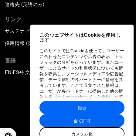
連絡先 (英語のみ)
リンク
サステナビリティへの取り組み
このウェブサイトはCookieを使用し
ます
採用情報 (英語のみ)
このサイトではCookieを使って、ユーザー
に合わせたコンテンツや広告の表示、トラ
言語
フィックの分析を行っています。またユー
ザーによるサイトの利用状況についても情
EN
ES
中文
日本語
▪
▪
▪
報を収集し、ソーシャルメディアや広告配
信、データ解析の各パートナーに情報を共
有しています。ここで収集された情報は、
ユーザーが各パートナーに提供した他の情
報や各パートナーのサービスを使用した際
に収集された情報と組み合わされ、各パー
拒否
トナーによって使用されることがありま
プライバシーポリシーと利用規約
す。
全て許可
サイトマップ
カスタム化
©
2026
世界経済フォーラム