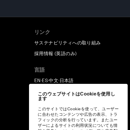
リンク
サステナビリティへの取り組み
採用情報 (英語のみ)
て
言語
EN
ES
中文
日本語
▪
▪
▪
このウェブサイトはCookieを使用し
ます
このサイトではCookieを使って、ユーザー
に合わせたコンテンツや広告の表示、トラ
フィックの分析を行っています。またユー
ザーによるサイトの利用状況についても情