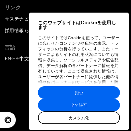
リンク
サステナビリティへの取り組み
このウェブサイトはCookieを使用し
ます
採用情報 (英語のみ)
このサイトではCookieを使って、ユーザー
に合わせたコンテンツや広告の表示、トラ
言語
フィックの分析を行っています。またユー
ザーによるサイトの利用状況についても情
EN
ES
中文
日本語
▪
▪
▪
報を収集し、ソーシャルメディアや広告配
信、データ解析の各パートナーに情報を共
有しています。ここで収集された情報は、
ユーザーが各パートナーに提供した他の情
報や各パートナーのサービスを使用した際
に収集された情報と組み合わされ、各パー
拒否
トナーによって使用されることがありま
プライバシーポリシーと利用規約
す。
全て許可
サイトマップ
カスタム化
©
2026
世界経済フォーラム
EN
ES
中文
日本語