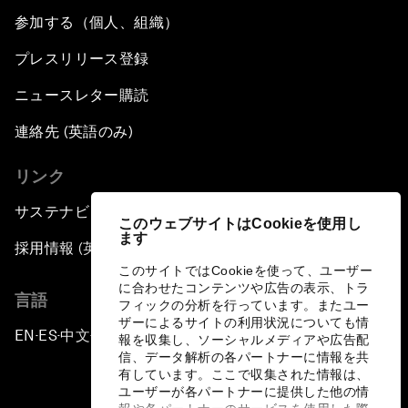
参加する（個人、組織）
プレスリリース登録
ニュースレター購読
連絡先 (英語のみ)
リンク
サステナビリティへの取り組み
このウェブサイトはCookieを使用し
ます
採用情報 (英語のみ)
このサイトではCookieを使って、ユーザー
に合わせたコンテンツや広告の表示、トラ
言語
フィックの分析を行っています。またユー
ザーによるサイトの利用状況についても情
EN
ES
中文
日本語
▪
▪
▪
報を収集し、ソーシャルメディアや広告配
信、データ解析の各パートナーに情報を共
有しています。ここで収集された情報は、
ユーザーが各パートナーに提供した他の情